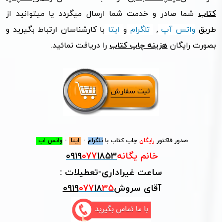
کتاب
شما صادر و خدمت شما ارسال میگردد یا میتوانید از
طریق
واتس آپ
,
تلگرام
و
ایتا
با کارشناسان ارتباط بگیرید و
بصورت رایگان
هزینه چاپ کتاب
را دریافت نمائید.
صدور فاکتور
رایگان
چاپ کتاب با
تلگرام
-
ایتا
-
واتس اپ
خانم یگانه
1853
077
0919
ساعت غیراداری-تعطیلات :
آقای
سروش
35
18
077
0919