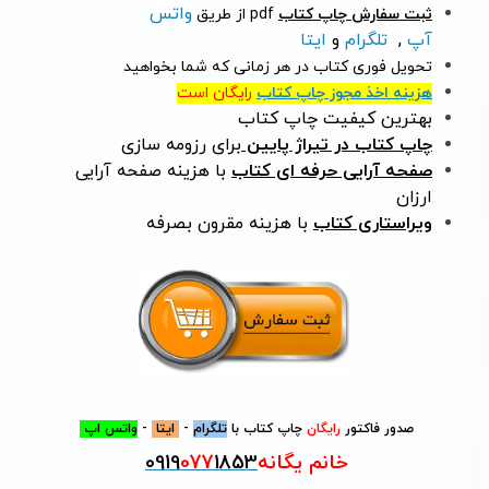
واتس
ثبت سفارش چاپ کتاب
pdf از طریق
آپ
,
تلگرام
و
ایتا
تحویل فوری کتاب در هر زمانی که شما بخواهید
هزینه اخذ مجوز چاپ کتاب
رایگان است
بهترین کیفیت چاپ کتاب
چاپ کتاب در تیراژ پایین
برای رزومه سازی
صفحه آرایی حرفه ای کتاب
با هزینه صفحه آرایی
ارزان
ویراستاری کتاب
با هزینه مقرون بصرفه
صدور فاکتور
رایگان
چاپ کتاب با
تلگرام
-
ایتا
-
واتس اپ
خانم یگانه
1853
077
0919