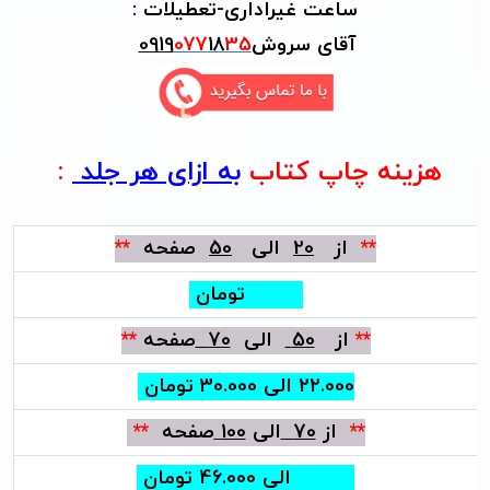
ساعت غیراداری-تعطیلات :
آقای
سروش
35
18
077
0919
هزینه چاپ کتاب
به ازای هر جلد
:
**
از
20
الی
50
صفحه
**
22000 تومان
**
از
50
الی
70
صفحه
**
22.000 الی 30.000 تومان
**
از
70
الی
100
صفحه
**
36.000 الی 46.000 تومان