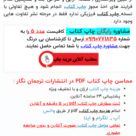
فرایند های اخذ مجوز
چاپ کتاب
انجام شود و هیچ تفاوتی با
نسخه
چاپ کتاب
فیزیکی ندارد فقط در مرحله نشر تفاوت هایی
وجود دارد .
مشاوره
رایگان
چاپ کتاب
:
عدد 5
کافیست
را
به
09190771835
شماره
ارسال تا کارشناسان بی درنگ
جهت
مشاوره چاپ کتاب
با شما تماس حاصل نمایند.
محاسن چاپ کتاب PDF در انتشارات ترجمان نگار :
هزینه چاپ کتاب
ارزان و با تخفیف ویژه
پشتیبانی 24 ساعته آنلاین
ثبت سفارش چاپ کتاب pdf زیر 5 دقیقه و آنلاین
واتس
اعلام
هزینه چاپ کتاب
pdf از طریق
آپ
,
تلگرام
و
ایتا
تمامی
مراحل چاپ کتاب
بصورت آنلاین و بدون مراجعه
حضوری