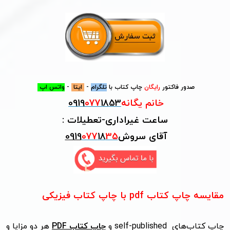
صدور فاکتور
رایگان
چاپ کتاب با
تلگرام
-
ایتا
-
واتس اپ
خانم یگانه
1853
077
0919
ساعت غیراداری-تعطیلات :
آقای
سروش
35
18
077
0919
مقایسه چاپ کتاب pdf با چاپ کتاب فیزیکی
چاپ کتاب‌های
self-published
و
چاپ کتاب‌
PDF
هر دو مزایا و